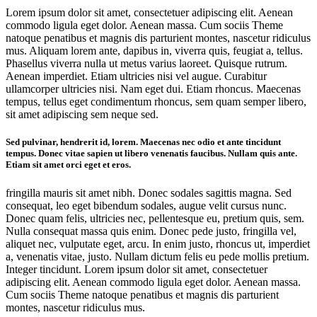
Lorem ipsum dolor sit amet, consectetuer adipiscing elit. Aenean
commodo ligula eget dolor. Aenean massa. Cum sociis Theme
natoque penatibus et magnis dis parturient montes, nascetur ridiculus
mus. Aliquam lorem ante, dapibus in, viverra quis, feugiat a, tellus.
Phasellus viverra nulla ut metus varius laoreet. Quisque rutrum.
Aenean imperdiet. Etiam ultricies nisi vel augue. Curabitur
ullamcorper ultricies nisi. Nam eget dui. Etiam rhoncus. Maecenas
tempus, tellus eget condimentum rhoncus, sem quam semper libero,
sit amet adipiscing sem neque sed.
Sed pulvinar, hendrerit id, lorem. Maecenas nec odio et ante tincidunt
tempus. Donec vitae sapien ut libero venenatis faucibus. Nullam quis ante.
Etiam sit amet orci eget et eros.
fringilla mauris sit amet nibh. Donec sodales sagittis magna. Sed
consequat, leo eget bibendum sodales, augue velit cursus nunc.
Donec quam felis, ultricies nec, pellentesque eu, pretium quis, sem.
Nulla consequat massa quis enim. Donec pede justo, fringilla vel,
aliquet nec, vulputate eget, arcu. In enim justo, rhoncus ut, imperdiet
a, venenatis vitae, justo. Nullam dictum felis eu pede mollis pretium.
Integer tincidunt. Lorem ipsum dolor sit amet, consectetuer
adipiscing elit. Aenean commodo ligula eget dolor. Aenean massa.
Cum sociis Theme natoque penatibus et magnis dis parturient
montes, nascetur ridiculus mus.