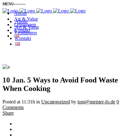
MENU
About
Art & Value
About
Leistungen
Art & Value
Kontakt
Leistungen
Kontakt
10 Jan.
5 Ways to Avoid Food Waste
When Cooking
Posted at 11:31h
in
Uncategorized
by
tom@meister-fo.de
0
Comments
Share